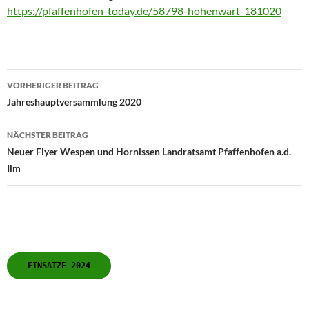
https://pfaffenhofen-today.de/58798-hohenwart-181020
Beitragsnavigation
VORHERIGER BEITRAG
Jahreshauptversammlung 2020
NÄCHSTER BEITRAG
Neuer Flyer Wespen und Hornissen Landratsamt Pfaffenhofen a.d.
Ilm
EINSÄTZE 2024