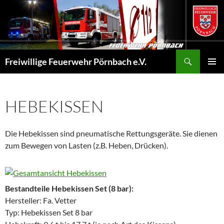
Zum
Inhalt
springen
Suchen
Freiwillige Feuerwehr Pörnbach e.V.
PRIMÄR
MENÜ
HEBEKISSEN
Die Hebekissen sind pneumatische Rettungsgeräte. Sie dienen
zum Bewegen von Lasten (z.B. Heben, Drücken).
Bestandteile Hebekissen Set (8 bar):
Hersteller: Fa. Vetter
Typ: Hebekissen Set 8 bar