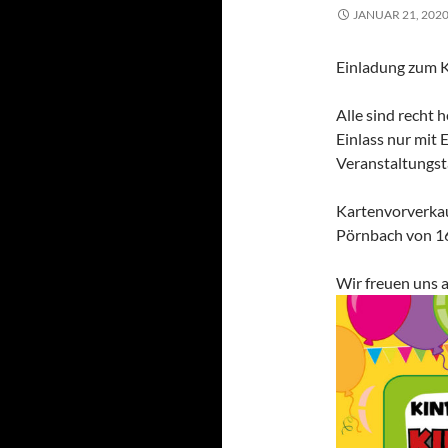
JANUAR 21, 202
Einladung zum K
Alle sind recht h
Einlass nur mit 
Veranstaltungst
Kartenvorverkau
Pörnbach von 1
Wir freuen uns 