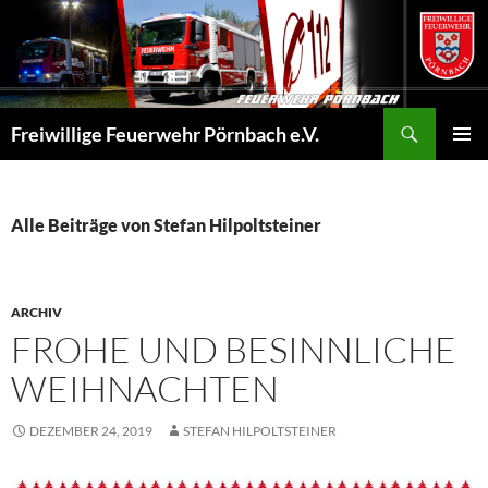
Zum
Inhalt
springen
Suchen
Freiwillige Feuerwehr Pörnbach e.V.
PRIMÄR
MENÜ
Alle Beiträge von Stefan Hilpoltsteiner
ARCHIV
FROHE UND BESINNLICHE
WEIHNACHTEN
DEZEMBER 24, 2019
STEFAN HILPOLTSTEINER