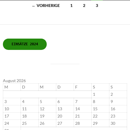
Beitragsnavigation
← VORHERIGE
1
2
3
EINSÄTZE 2024
August 2026
M
D
M
D
F
S
S
1
2
3
4
5
6
7
8
9
10
11
12
13
14
15
16
17
18
19
20
21
22
23
24
25
26
27
28
29
30