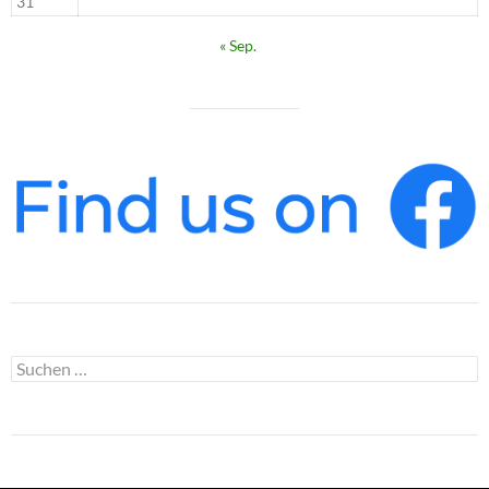
31
« Sep.
Suchen
nach: