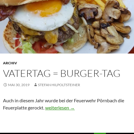
ARCHIV
VATERTAG = BURGER-TAG
MAI 30, 2019
STEFAN HILPOLTSTEINER
Auch in diesem Jahr wurde bei der Feuerwehr Pörnbach die
Vatertag = Burger-Tag
Feuerplatte gerockt.
weiterlesen
→